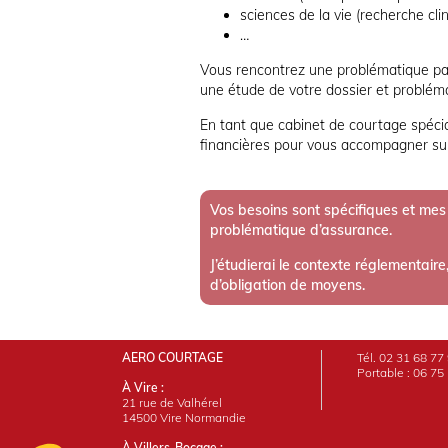
sciences de la vie (recherche cli
…
Vous rencontrez une problématique part
une étude de votre dossier et problém
En tant que cabinet de courtage spécial
financières pour vous accompagner sur 
Vos besoins sont spécifiques et mes
problématique d’assurance.
J’étudierai le contexte réglementair
d’obligation de moyens.
AERO COURTAGE
Tél. 02 31 68 77
Portable : 06 75
À Vire :
21 rue de Valhérel
14500 Vire Normandie
À Villers-Bocage :